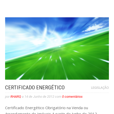
CERTIFICADO ENERGÉTICO
LEGISLAÇÃO
por
RHARQ
a
14 de Junho de 2012
com
0 comentários
Certificado Energético Obrigatório na Venda ou
Arrendamento de Imóveis A partir de Junho de 2012,