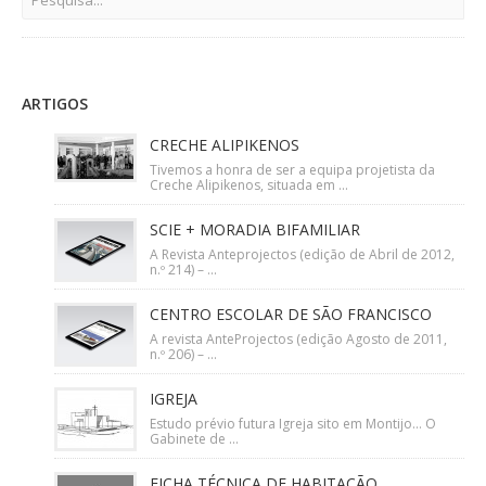
ARTIGOS
CRECHE ALIPIKENOS
Tivemos a honra de ser a equipa projetista da
Creche Alipikenos, situada em ...
SCIE + MORADIA BIFAMILIAR
A Revista Anteprojectos (edição de Abril de 2012,
n.º 214) – ...
CENTRO ESCOLAR DE SÃO FRANCISCO
A revista AnteProjectos (edição Agosto de 2011,
n.º 206) – ...
IGREJA
Estudo prévio futura Igreja sito em Montijo… O
Gabinete de ...
FICHA TÉCNICA DE HABITAÇÃO