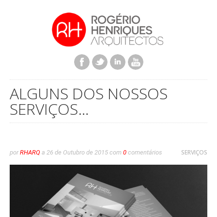
ALGUNS DOS NOSSOS
SERVIÇOS…
SERVIÇOS
por
RHARQ
a
26 de Outubro de 2015
com
0
comentários