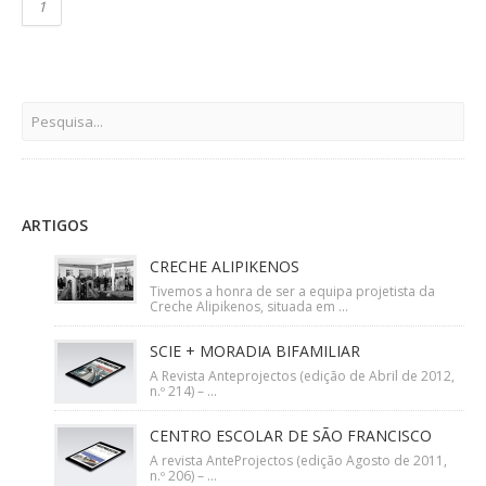
1
ARTIGOS
CRECHE ALIPIKENOS
Tivemos a honra de ser a equipa projetista da
Creche Alipikenos, situada em ...
SCIE + MORADIA BIFAMILIAR
A Revista Anteprojectos (edição de Abril de 2012,
n.º 214) – ...
CENTRO ESCOLAR DE SÃO FRANCISCO
A revista AnteProjectos (edição Agosto de 2011,
n.º 206) – ...