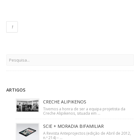
1
ARTIGOS
CRECHE ALIPIKENOS
Tivemos a honra de ser a equipa projetista da
Creche Alipikenos, situada em ...
SCIE + MORADIA BIFAMILIAR
A Revista Anteprojectos (edição de Abril de 2012,
n.º 214) – ...