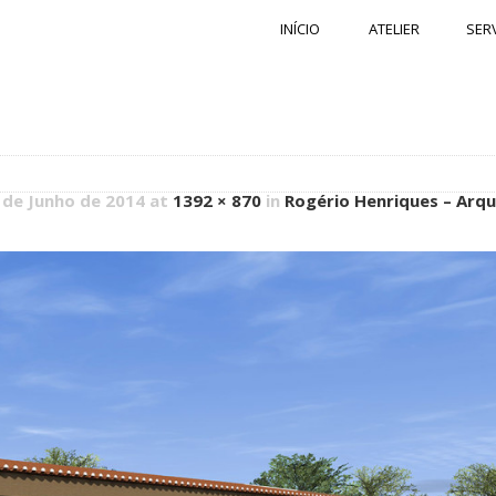
INÍCIO
ATELIER
SER
 de Junho de 2014 at
1392 × 870
in
Rogério Henriques – Arqu