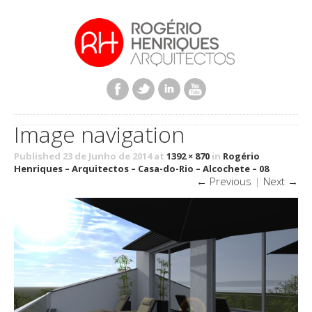
Image navigation
Published 23 de Junho de 2014 at
1392 × 870
in
Rogério
Henriques – Arquitectos – Casa-do-Rio – Alcochete – 08
← Previous
|
Next →