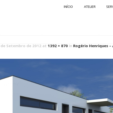
INÍCIO
ATELIER
SER
3 de Setembro de 2012 at
1392 × 870
in
Rogério Henriques – 