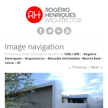
Image navigation
Published 23 de Setembro de 2012 at
1392 × 870
in
Rogério
Henriques – Arquitectos – Moradia Unifamiliar- Monte Real –
Leiria – 05
← Previous
|
Next →