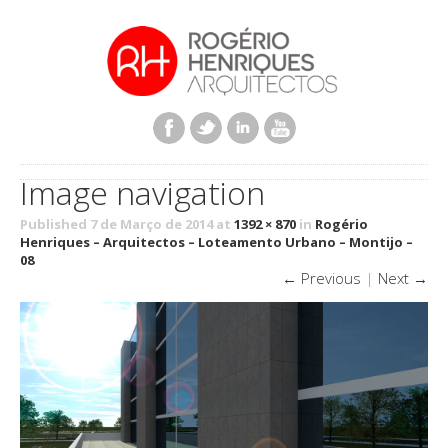
Image navigation
Published 7 de Março de 2014 at
1392 × 870
in
Rogério
Henriques – Arquitectos – Loteamento Urbano – Montijo –
08
← Previous
|
Next →