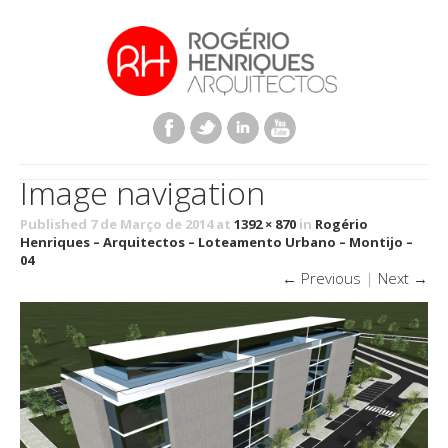
Image navigation
Published 7 de Março de 2014 at
1392 × 870
in
Rogério
Henriques – Arquitectos – Loteamento Urbano – Montijo –
04
← Previous
|
Next →