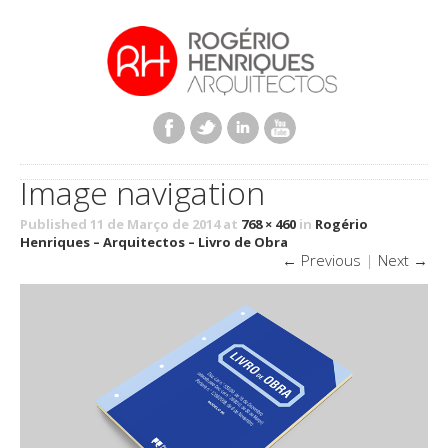
Image navigation
Published 11 de Março de 2014 at
768 × 460
in
Rogério
Henriques – Arquitectos – Livro de Obra
← Previous
|
Next →