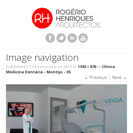
Image navigation
Published 17 de Fevereiro de 2014 at
1392 × 870
in
Clínica
Medicina Dentária – Montijo – 05
← Previous
|
Next →