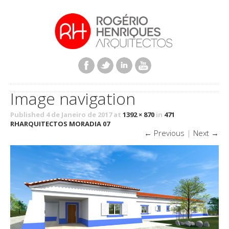
Image navigation
Published 4 de Janeiro de 2017 at
1392 × 870
in
471
RHARQUITECTOS MORADIA 07
← Previous
|
Next →